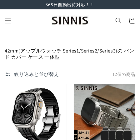
コンテ
365日自動出荷対応！！
ンツに
進む
カ
ー
ト
コ
42mm(アップルウォッチ Series1/Series2/Series3)の バン
レ
ド カバー ケース 一体型
ク
シ
絞り込みと並び替え
12個の商品
ョ
ン: