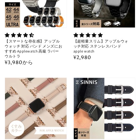
【スマートな存在感】アップル
【超軽量スリム】アップルウォ
ウォッチ 対応 バンド メンズにお
ッチ対応 ステンレスバンド
すすめ Applewatch 高級 ラバー
apple watch
ウルトラ
通
¥2,980
通
¥3,980から
常
常
価
価
格
格