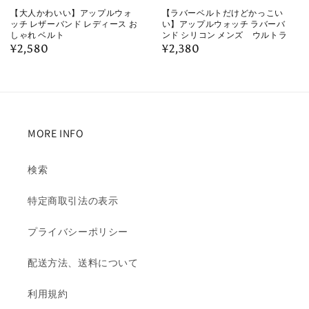
【大人かわいい】アップルウォ
【ラバーベルトだけどかっこい
ッチ レザーバンド レディース お
い】アップルウォッチ ラバーバ
しゃれ ベルト
ンド シリコン メンズ ウルトラ
通
¥2,580
通
¥2,380
常
常
価
価
格
格
MORE INFO
検索
特定商取引法の表示
プライバシーポリシー
配送方法、送料について
利用規約