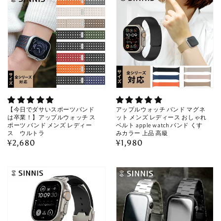
格
【今日でダサいスポーツバンド
アップルウォッチ バンド マグネ
は卒業！】アップルウォッチ ス
ット メンズ レディース おしゃれ
ポーツ バンド メンズ レディー
ベルト apple watch バンド くす
ス ウルトラ
みカラー 上品 高級
通
¥2,680
通
¥1,980
常
常
価
価
格
格