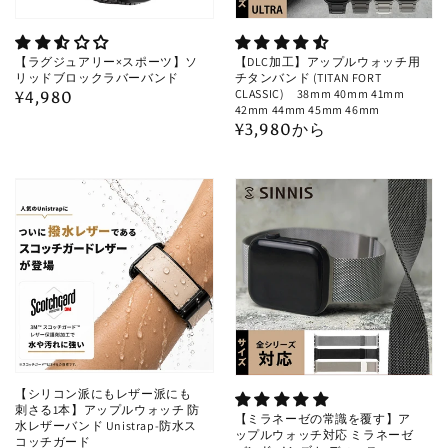
【ラグジュアリー×スポーツ】ソ
【DLC加工】アップルウォッチ用
リッドブロックラバーバンド
チタンバンド (TITAN FORT
CLASSIC) 38mm 40mm 41mm
通
¥4,980
42mm 44mm 45mm 46mm
常
通
¥3,980から
価
常
格
価
格
【シリコン派にもレザー派にも
刺さる1本】アップルウォッチ 防
【ミラネーゼの常識を覆す】ア
水レザーバンド Unistrap-防水ス
ップルウォッチ対応 ミラネーゼ
コッチガード