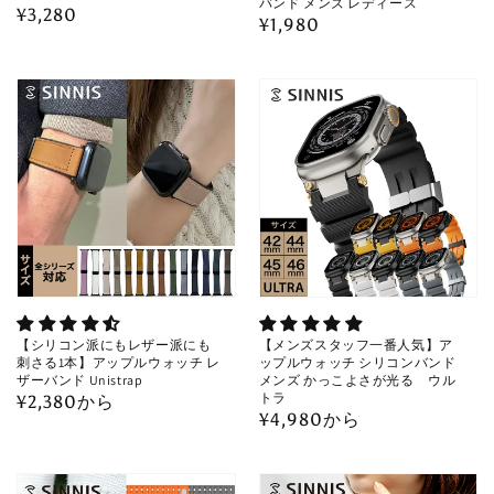
バンド メンズ レディース
通
¥3,280
通
¥1,980
常
常
価
価
格
格
【シリコン派にもレザー派にも
【メンズスタッフ一番人気】ア
刺さる1本】アップルウォッチ レ
ップルウォッチ シリコンバンド
ザーバンド Unistrap
メンズ かっこよさが光る ウル
トラ
通
¥2,380から
通
¥4,980から
常
常
価
価
格