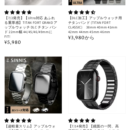
【7/2発売】【Ultra対応 あふれ
【DLC加工】アップルウォッチ用
る重厚感】TITAN FORT GRAND ア
チタンバンド (TITAN FORT
ップルウォッチ DLC チタン バン
CLASSIC) 38mm 40mm 41mm
ド 22mm幅 44/45/46/49mmに
42mm 44mm 45mm 46mm
FIT!
通
¥3,980から
通
¥5,980
常
常
価
価
格
格
【超軽量スリム】アップルウォ
【7/14発売】【鏡面の一閃、高