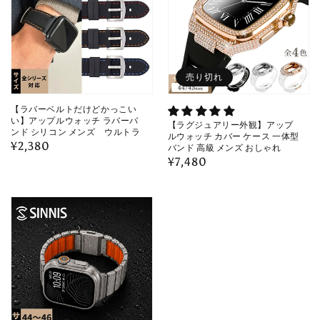
売り切れ
【ラバーベルトだけどかっこい
い】アップルウォッチ ラバーバ
【ラグジュアリー外観】アップ
ンド シリコン メンズ ウルトラ
ルウォッチ カバー ケース 一体型
通
¥2,380
バンド 高級 メンズ おしゃれ
通
¥7,480
常
常
価
価
格
格