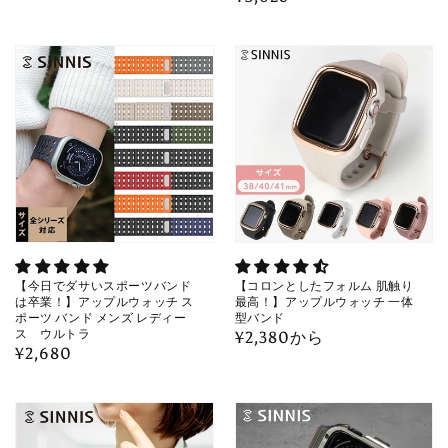
常
常
価
価
格
格
【今日でダサいスポーツバンド
【コロンとしたフォルム 肌触り
は卒業！】アップルウォッチ ス
最高！】アップルウォッチ 一体
ポーツ バンド メンズ レディー
型バンド
ス ウルトラ
通
¥2,380から
通
¥2,680
常
常
価
価
格
格