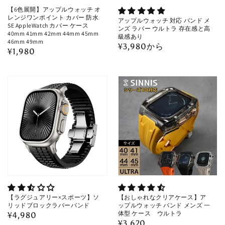
【6色展開】アップルウォッチ オ
レンジワンポイント カバー 防水
アップルウォッチ 対応 バンド メ
SE AppleWatch カバー ケース
ンズ ラバー ウルトラ 存在感と高
40mm 41mm 42mm 44mm 45mm
級感あり
46mm 49mm
通
¥3,980から
通
¥1,980
常
常
価
価
格
格
【ラグジュアリー×スポーツ】ソ
【おしゃれなクリアケース】ア
リッドブロックラバーバンド
ップルウォッチ バンド メンズ 一
体型 ケース ウルトラ
通
¥4,980
通
¥3,620