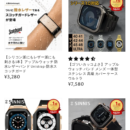
格
格
【シリコン派にもレザー派にも
刺さる1本】アップルウォッチ 防
【ゴツいカッコよさ】アップル
水レザーバンド Unistrap-防水ス
ウォッチ バンド メンズ 一体型
コッチガード
ステンレス 高級 カバー ケース
通
¥3,280
ウルトラ
常
通
¥7,580
価
常
格
価
格