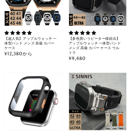
【超人気】アップルウォッチ 一
【多色買いリピーター様続出】
体型バンド メンズ 高級 カバー
アップルウォッチ 一体型バンド
ケース
メンズ 高級 カバー ケース ウル
トラ
通
¥12,380から
通
¥9,480
常
常
価
価
格
格