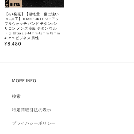
【8/4発売】【超軽量、傷に強い
DLC加工】TITAN FORT GEAR アッ
プルウォッチ バンド チタン×シ
リコン メンズ 高級 チタン ウル
トラ Ultra 2 3 44mm 45mm 49mm
46mm ビジネス 男性
通
¥8,480
常
価
格
MORE INFO
検索
特定商取引法の表示
プライバシーポリシー