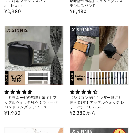
ッチ対応 ステンレスバンド
級時計の風格】ミラリュクス ス
apple watch
テンレスバンド
通
¥2,980
通
¥6,480
常
常
価
価
格
格
【ミラネーゼの常識を覆す】ア
【シリコン派にもレザー派にも
ップルウォッチ対応 ミラネーゼ
刺さる1本】アップルウォッチ レ
バンド メンズ レディース
ザーバンド Unistrap
通
¥1,980
通
¥2,380から
常
常
価
価