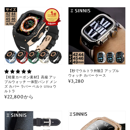
価
価
格
格
【秒でウルトラ外観】アップル
ウォッチ カバー ケース
【軽量カーボン素材】高級 アッ
通
¥3,280
プルウォッチ 一体型バンド メン
ズ カバー ラバー ベルト Ultra ウ
常
ルトラ
価
通
¥22,800から
格
常
価
格