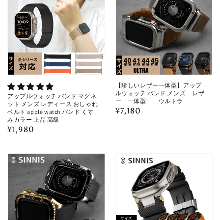
【珍しいレザー一体型】アップ
ルウォッチ バンド メンズ レザ
アップルウォッチ バンド マグネ
ー 一体型 ウルトラ
ット メンズ レディース おしゃれ
通
¥7,180
ベルト apple watch バンド くす
みカラー 上品 高級
常
通
¥1,980
価
常
格
価
格