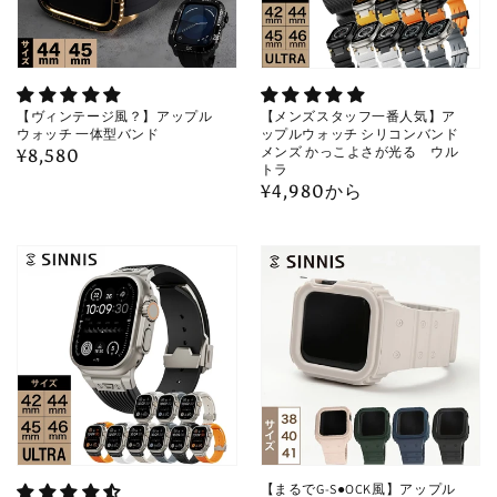
【ヴィンテージ風？】アップル
【メンズスタッフ一番人気】ア
ウォッチ 一体型バンド
ップルウォッチ シリコンバンド
メンズ かっこよさが光る ウル
通
¥8,580
トラ
常
通
¥4,980から
価
常
格
価
格
【まるでG-S●OCK風】アップル