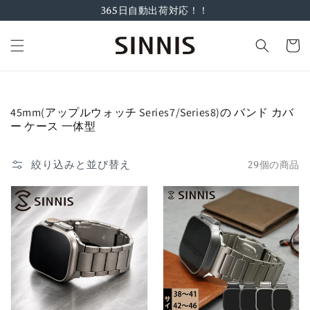
コンテ
365日自動出荷対応！！
ンツに
進む
カ
ー
ト
コ
45mm(アップルウォッチ Series7/Series8)の バンド カバ
レ
ー ケース 一体型
ク
シ
絞り込みと並び替え
29個の商品
ョ
ン: