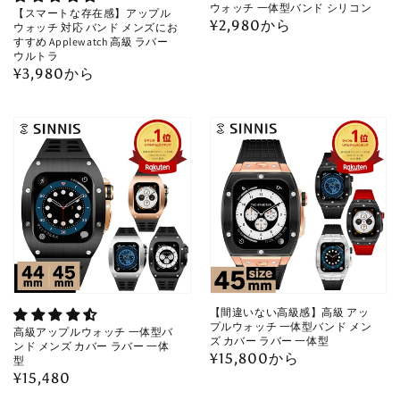
ウォッチ 一体型バンド シリコン
【スマートな存在感】アップル
通
¥2,980から
ウォッチ 対応 バンド メンズにお
すすめ Applewatch 高級 ラバー
常
ウルトラ
価
通
¥3,980から
格
常
価
格
【間違いない高級感】高級 アッ
プルウォッチ 一体型バンド メン
高級アップルウォッチ 一体型バ
ズ カバー ラバー 一体型
ンド メンズ カバー ラバー 一体
通
¥15,800から
型
通
¥15,480
常
常