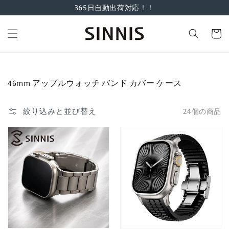
コンテ
365日自動出荷対応！！
ンツに
進む
カ
ー
ト
コ
46mm アップルウォッチ バンド カバー ケース
レ
ク
絞り込みと並び替え
24個の商品
シ
ョ
ン: