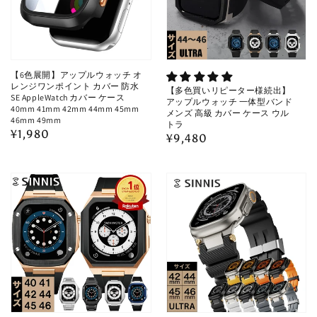
【6色展開】アップルウォッチ オ
レンジワンポイント カバー 防水
【多色買いリピーター様続出】
SE AppleWatch カバー ケース
アップルウォッチ 一体型バンド
40mm 41mm 42mm 44mm 45mm
メンズ 高級 カバー ケース ウル
46mm 49mm
トラ
通
¥1,980
通
¥9,480
常
常
価
価
格
格