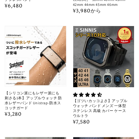
42mm 44mm 45mm 46mm
通
¥6,480
通
¥3,980から
常
常
価
価
格
格
【シリコン派にもレザー派にも
刺さる1本】アップルウォッチ 防
【ゴツいカッコよさ】アップル
水レザーバンド Unistrap-防水ス
ウォッチ バンド メンズ 一体型
コッチガード
ステンレス 高級 カバー ケース
通
¥3,280
ウルトラ
常
通
¥7,580
価
常
格
価