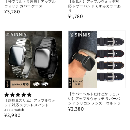
【秒でウルトラ外観】アップル
【高見え】アップルウォッチ対
ウォッチ カバー ケース
応 レザーバンド くすみカラーあ
り
通
¥3,280
通
¥1,780
常
常
価
価
格
格
【ラバーベルトだけどかっこい
い】アップルウォッチ ラバーバ
【超軽量スリム】アップルウォ
ンド シリコン メンズ ウルトラ
ッチ対応 ステンレスバンド
通
¥2,380
apple watch
通
¥2,980
常
常
価
価
格