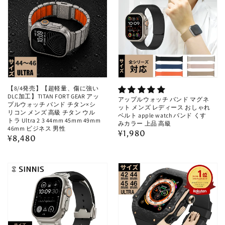
【8/4発売】【超軽量、傷に強い
DLC加工】TITAN FORT GEAR アッ
アップルウォッチ バンド マグネ
プルウォッチ バンド チタン×シ
ット メンズ レディース おしゃれ
リコン メンズ 高級 チタン ウル
ベルト apple watch バンド くす
トラ Ultra 2 3 44mm 45mm 49mm
みカラー 上品 高級
46mm ビジネス 男性
通
¥1,980
通
¥8,480
常
常
価
価
格
格