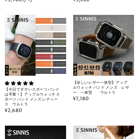
常
常
価
価
格
格
【珍しいレザー一体型】アップ
ルウォッチ バンド メンズ レザ
【今日でダサいスポーツバンド
ー 一体型 ウルトラ
は卒業！】アップルウォッチ ス
通
¥7,180
ポーツ バンド メンズ レディー
ス ウルトラ
常
通
¥2,680
価
常
格
価
格