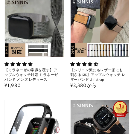
格
【ミラネーゼの常識を覆す】ア
【シリコン派にもレザー派にも
ップルウォッチ対応 ミラネーゼ
刺さる1本】アップルウォッチ レ
バンド メンズ レディース
ザーバンド Unistrap
通
¥1,980
通
¥2,380から
常
常
価
価
格
格