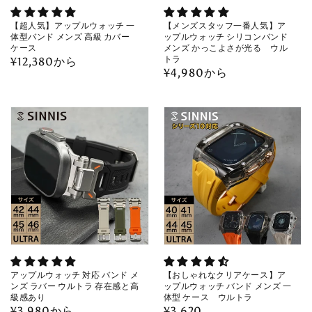
【超人気】アップルウォッチ 一
【メンズスタッフ一番人気】ア
体型バンド メンズ 高級 カバー
ップルウォッチ シリコンバンド
ケース
メンズ かっこよさが光る ウル
トラ
通
¥12,380から
通
¥4,980から
常
常
価
価
格
格
アップルウォッチ 対応 バンド メ
【おしゃれなクリアケース】ア
ンズ ラバー ウルトラ 存在感と高
ップルウォッチ バンド メンズ 一
級感あり
体型 ケース ウルトラ
通
¥3,980から
通
¥3,620