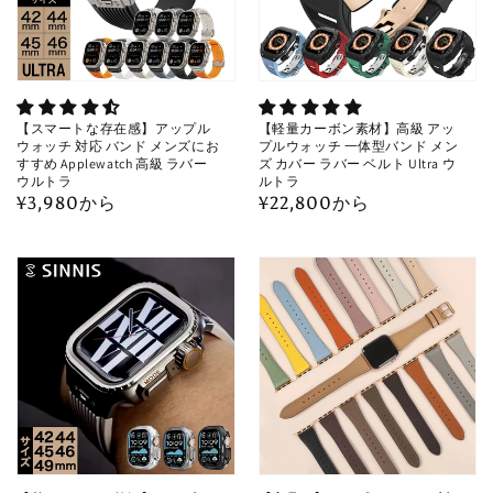
【スマートな存在感】アップル
【軽量カーボン素材】高級 アッ
ウォッチ 対応 バンド メンズにお
プルウォッチ 一体型バンド メン
すすめ Applewatch 高級 ラバー
ズ カバー ラバー ベルト Ultra ウ
ウルトラ
ルトラ
通
¥3,980から
通
¥22,800から
常
常
価
価
格
格