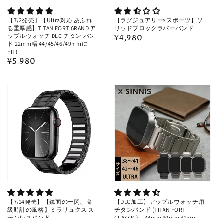
【7/2発売】【Ultra対応 あふれ
【ラグジュアリー×スポーツ】ソ
る重厚感】TITAN FORT GRAND ア
リッドブロックラバーバンド
ップルウォッチ DLC チタン バン
通
¥4,980
ド 22mm幅 44/45/46/49mmに
常
FIT!
通
¥5,980
価
常
格
価
格
【7/14発売】【鏡面の一閃、高
【DLC加工】アップルウォッチ用
級時計の風格】ミラリュクス ス
チタンバンド (TITAN FORT
テンレスバンド
CLASSIC) 38mm 40mm 41mm