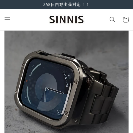
コンテ
365日自動出荷対応！！
ンツに
進む
カ
ー
ト