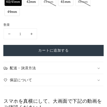
40/41mm
42mm
44mm
45mm
46mm
49mm
数量
【ゴ
【ゴ
ツ
ツ
い
い
カートに追加する
カ
カ
ッ
ッ
コ
コ
配送・決済方法
よ
よ
さ】
さ】
保証について
ア
ア
ッ
ッ
プ
プ
ル
ル
スマホを真横にして、大画面で下記の動画を
ウ
ウ