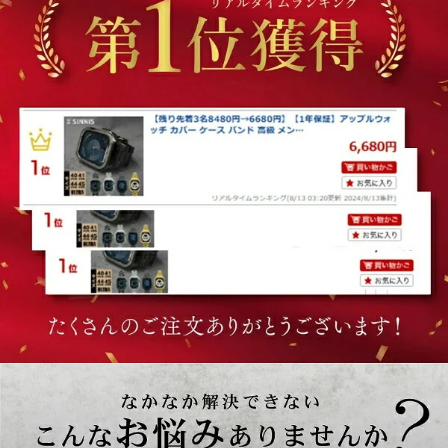
級
級
カ
カ
バ
バ
ー
ー
ケ
ケ
ー
ー
ス
ス
ウ
ウ
ル
ル
ト
ト
ラ
ラ
の
の
数
数
量
量
を
を
減
増
ら
や
す
す