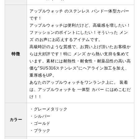
アップルウォッチ のステンレス バンド一体型カバー
です！
アップルウォッチは便利だけど、高級感を増したい！
ファッションのポイントにしたい！そういった メン
ズ のお声にお応えするアイテムです。
高級時計のような質感で、お買い上げ頂いたお客様か
特徴
らは大好評です！特に メンズ から熱い支持を集めて
います。素材には耐熱性・耐食性・耐薬品性の高い高
価な"SUS316ステンレス"にヘアライン加工を加え、
重厚感をUP。
あなたのアップルウォッチをワンランク上に。 装着
は、アップルウォッチを 一体型 カバー にはめこむだ
け！！
・グレーメタリック
・シルバー
カラー
・ゴールド
・ブラック