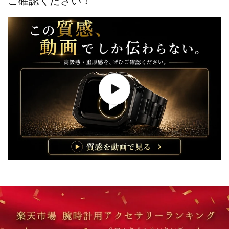
ご確認ください！
ォ
ォ
ッ
ッ
チ
チ
バ
バ
ン
ン
ド
ド
メ
メ
ン
ン
ズ
ズ
一
一
体
体
型
型
ス
ス
テ
テ
ン
ン
レ
レ
ス
ス
高
高