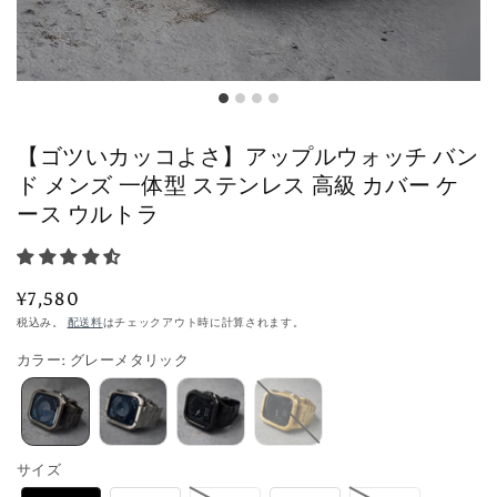
【ゴツいカッコよさ】アップルウォッチ バン
ド メンズ 一体型 ステンレス 高級 カバー ケ
ース ウルトラ
通
¥7,580
常
税込み。
配送料
はチェックアウト時に計算されます。
価
カラー
:
グレーメタリック
格
サイズ