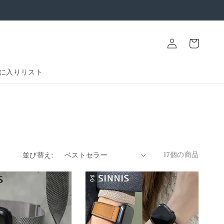
ロ
カ
グ
ー
イ
ト
ン
に入りリスト
ス
17個の商品
並び替え: