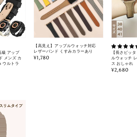
【高見え】アップルウォッチ対応
レザーバンド くすみカラーあり
級 アップ
【長さピッタ
通
¥1,780
 メンズ カ
ルウォッチ 
ra ウルトラ
ス おしゃれ
常
通
¥2,680
価
常
格
価
格