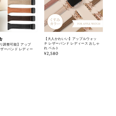
【大人かわいい】アップルウォッ
チ レザーバンド レディース おしゃ
リ調整可能】アップ
れ ベルト
レザーバンド レディー
通
¥2,580
常
価
格