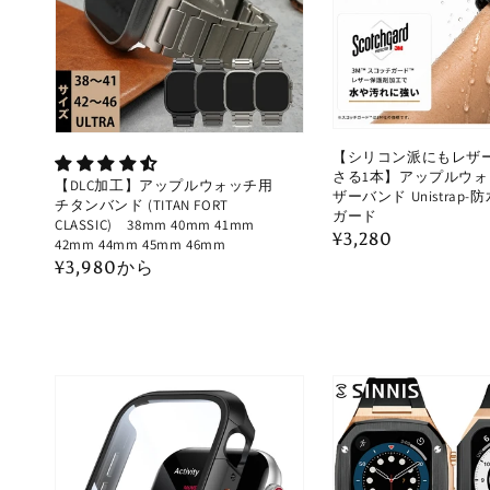
ョ
ン:
【シリコン派にもレザ
さる1本】アップルウォ
【DLC加工】アップルウォッチ用
ザーバンド Unistrap
チタンバンド (TITAN FORT
ガード
CLASSIC) 38mm 40mm 41mm
通
¥3,280
42mm 44mm 45mm 46mm
常
通
¥3,980から
価
常
格
価
格