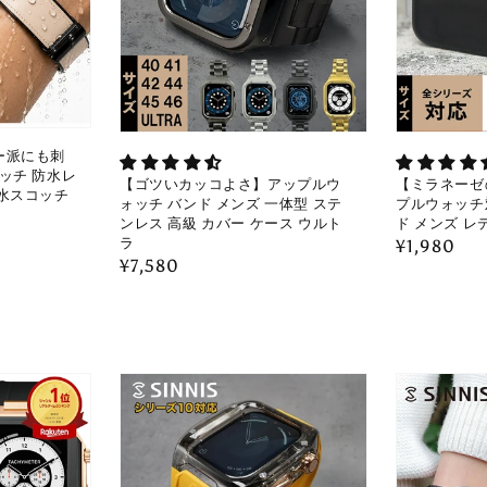
ー派にも刺
ッチ 防水レ
【ゴツいカッコよさ】アップルウ
【ミラネーゼ
-防水スコッチ
ォッチ バンド メンズ 一体型 ステ
プルウォッチ
ンレス 高級 カバー ケース ウルト
ド メンズ レ
ラ
通
¥1,980
通
¥7,580
常
常
価
価
格
格