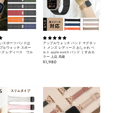
いスポーツバンドは
アップルウォッチ バンド マグネッ
プルウォッチ スポー
ト メンズ レディース おしゃれ ベ
ンズ レディース ウル
ルト apple watch バンド くすみカ
ラー 上品 高級
通
¥1,980
常
価
格