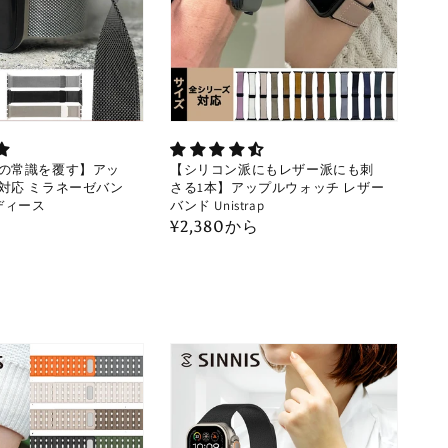
の常識を覆す】アッ
【シリコン派にもレザー派にも刺
対応 ミラネーゼバン
さる1本】アップルウォッチ レザー
ディース
バンド Unistrap
通
¥2,380から
常
価
格