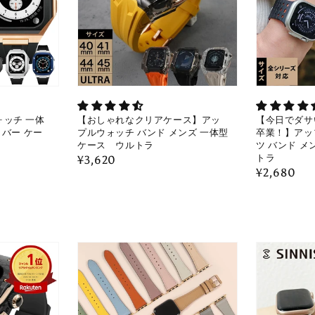
ッチ 一体
【おしゃれなクリアケース】アッ
【今日でダサ
カバー ケー
プルウォッチ バンド メンズ 一体型
卒業！】アッ
ケース ウルトラ
ツ バンド メ
トラ
通
¥3,620
通
¥2,680
常
常
価
価
格
格