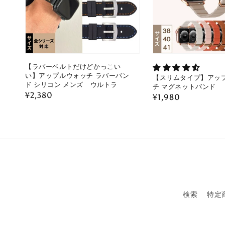
【ラバーベルトだけどかっこい
い】アップルウォッチ ラバーバン
【スリムタイプ】アッ
ド シリコン メンズ ウルトラ
チ マグネットバンド
通
¥2,380
通
¥1,980
常
常
価
価
格
格
検索
特定