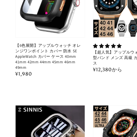
【6色展開】アップルウォッチ オレ
ンジワンポイント カバー 防水 SE
【超人気】アップルウォ
AppleWatch カバー ケース 40mm
型バンド メンズ 高級 
41mm 42mm 44mm 45mm 46mm
ス
49mm
通
¥12,380から
通
¥1,980
常
常
価
価
格
格