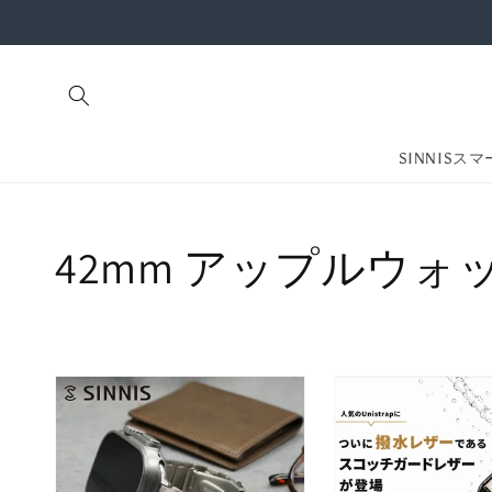
コンテ
ンツに
進む
SINNISス
コ
42mm アップルウォ
レ
ク
シ